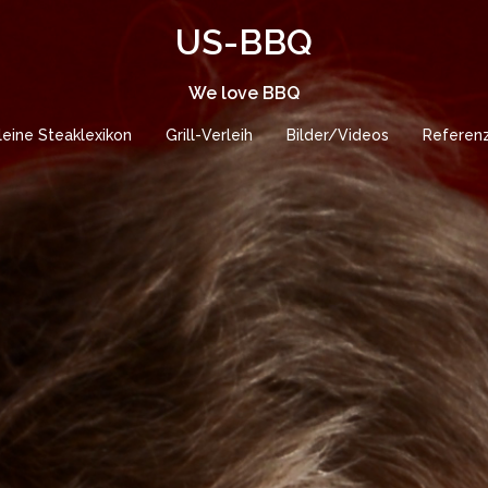
US-BBQ
We love BBQ
leine Steaklexikon
Grill-Verleih
Bilder/Videos
Referen