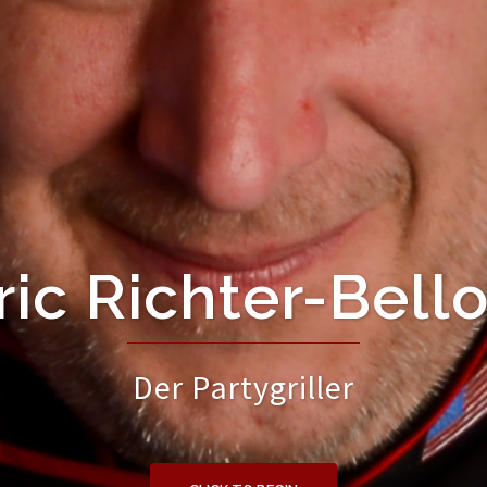
ric Richter-Bello
Der Partygriller